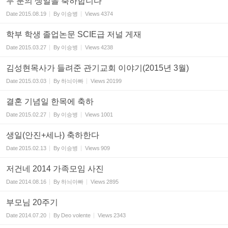
두 분의 생일을 축하합니다
Date
2015.08.19
By
이승병
Views
4374
학부 학생 졸업논문 SCIE급 저널 게재
Date
2015.03.27
By
이승병
Views
4238
김성현목사가 들려준 관기교회 이야기(2015년 3월)
Date
2015.03.03
By
하늬아빠
Views
20199
결혼 기념일 한목에 축하
Date
2015.02.27
By
이승병
Views
1001
생일(안진+세나) 축하한다
Date
2015.02.13
By
이승병
Views
909
저건네 2014 가족모임 사진
Date
2014.08.16
By
하늬아빠
Views
2895
부모님 20주기
Date
2014.07.20
By
Deo volente
Views
2343