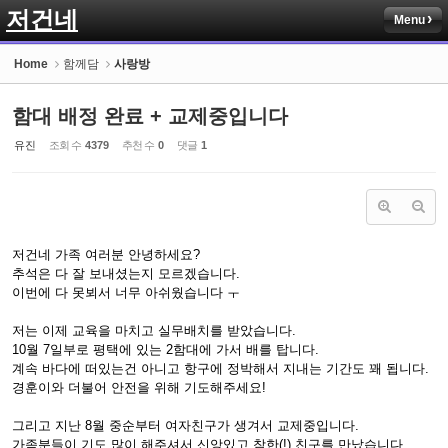
저건네
Menu
Sketchbook5, 스케치북5
Home
함께담
사랑방
함대 배정 완료 + 교제중입니다
유진
조회 수
4379
추천 수
0
댓글
1
Sketchbook5, 스케치북5
저건네 가족 여러분 안녕하세요?
추석은 다 잘 보내셨는지 모르겠습니다.
이번에 다 못뵈서 너무 아쉬웠습니다 ㅜ
저는 이제 교육을 마치고 실무배치를 받았습니다.
10월 7일부로 평택에 있는 2함대에 가서 배를 탑니다.
계속 바다에 떠있는건 아니고 항구에 정박해서 지내는 기간도 꽤 됩니다.
경훈이와 더불어 안전을 위해 기도해주세요!
그리고 지난 8월 중순부터 여자친구가 생겨서 교제중입니다.
가족분들이 기도 많이 해주셔서 신앙있고 참한(!) 친구를 만났습니다.