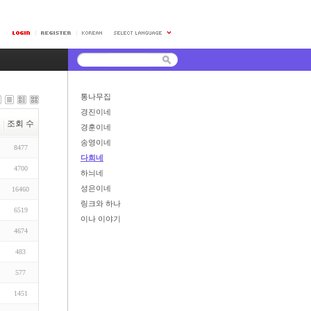
통나무집
경진이네
조회 수
경훈이네
송영이네
8477
다희네
4700
하늬네
성은이네
16460
링크와 하나
6519
이나 이야기
4674
483
577
1451