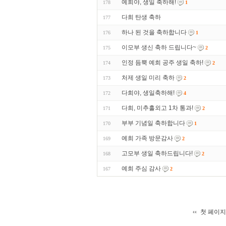
예희야, 생일 축하해!
178
1
다희 탄생 축하
177
하나 된 것을 축하합니다
176
1
이모부 생신 축하 드립니다~
175
2
인정 듬뿍 예희 공주 생일 축하!
174
2
처제 생일 미리 축하
173
2
다희야, 생일축하해!
172
4
다희, 미추홀외고 1차 통과!
171
2
부부 기념일 축하합니다
170
1
예희 가족 방문감사
169
2
고모부 생일 축하드립니다!
168
2
예희 주심 감사
167
2
첫 페이지