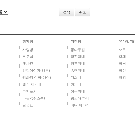
취소
함께담
가정담
유가일기(
사랑방
통나무집
모두
부모님
경진이네
함께
옛사진
경훈이네
하늬
신학이야기(해무)
송영이네
하민
평화의 신학(해신)
다희네
하영
월간 저건네
하늬네
추천도서
성은이네
나는?(주소록)
링크와 하나
일정표
이나 이야기