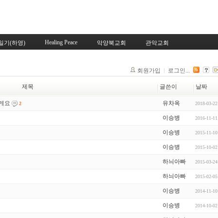
Skip to content
Healing Peace
일기(하영)
악양북교회
관악교회
회원가입
로그인...
제목
글쓴이
날짜
볼게요
유차옥
2018-03-22
2
이승병
2016-11-11
이승병
2015-11-10
이승병
2015-10-02
하늬아빠
2015-03-24
하늬아빠
2015-02-05
이승병
2014-11-10
이승병
2014-10-02