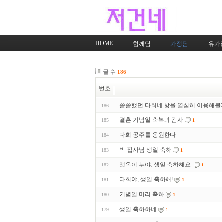
HOME
함께담
가정담
유가
글 수
186
번호
쓸쓸했던 다희네 방을 열심히 이용해
186
결혼 기념일 축복과 감사
185
1
다희 공주를 응원한다
184
박 집사님 생일 축하
183
1
맹옥이 누야, 생일 축하해요.
182
1
다희야, 생일 축하해!
181
1
기념일 미리 축하
180
1
생일 축하하네
179
1