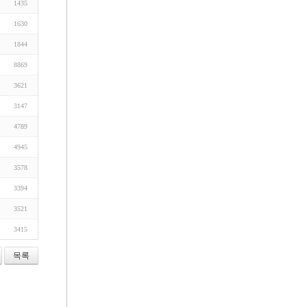
1435
1630
1844
8869
3621
3147
4789
4945
3578
3394
3521
3415
목록