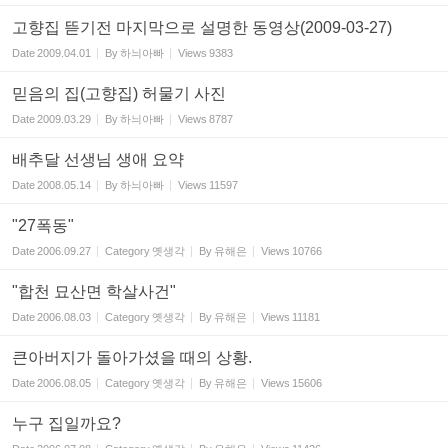
고향집 뜯기전 마지막으로 설명한 동영상(2009-03-27)
Date
2009.04.01
By
하늬아빠
Views
9383
믿음의 집(고향집) 허물기 사진
Date
2009.03.29
By
하늬아빠
Views
8787
배추달 선생님 생애 요약
Date
2008.05.14
By
하늬아빠
Views
11597
"27폭동"
Date
2006.09.27
Category
옛생각
By
유해은
Views
10766
"합천 묘산면 학살사건"
Date
2006.08.03
Category
옛생각
By
유해은
Views
11181
큰아버지가 돌아가셨을 때의 상황.
Date
2006.08.05
Category
옛생각
By
유해은
Views
15606
누구 집일까요?