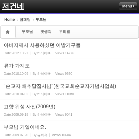
저건네
Menu
Sketchbook5, 스케치북5
Home
함께담
부모님
부모님
옛생각
우리말
아버지께서 사용하셨던 이발기구들
Date
2012.10.27
By
하늬아빠
Views
14776
Sketchbook5, 스케치북5
류가 가계도
Date
2010.10.09
By
하늬아빠
Views
9360
"순교자 배추달집사님"(한국교회순교자기념사업회)
Date
2010.04.02
By
하늬아빠
Views
11080
고향 위성 사진(2009년)
Date
2009.09.18
By
하늬아빠
Views
9041
부모님 기일이네요.
Date
2009.07.20
By
유차옥
Views
10604