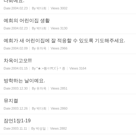
다희예요.
Date
2004.02.23
By
박다희
Views
3002
예희의 어린이집 생활
Date
2004.02.23
By
박다희
Views
3130
예희가 새 어린이집에 잘 적응할 수 있도록 기도해주세요.
Date
2004.02.09
By
유차옥
Views
2966
차옥이고모!!!
Date
2004.01.15
By
"★:+황ㅌĦズ├＊종
Views
3164
방학하는 날이예요.
Date
2003.12.30
By
유차옥
Views
2851
뮤지켤
Date
2003.12.26
By
박다희
Views
2860
잠언1장1-19
Date
2003.11.11
By
박성일
Views
2882