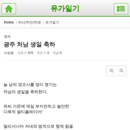
Sketchbook5, 스케치북5
Sketchbook5, 스케치북5
유가일기
Home
하늬/하민/하영
유가일기
함께
광주 처남 생일 축하
이승병
조회 수
570
추천 수
0
댓글
0
늘 남의 경조사를 많이 챙기는
처남의 생일을 축하한다.
유씨 가문에 제일 부지런하고 쓸만한
다목적 멀티플레이어!
멀리서나마 자네와 법적으로 형제 됨을