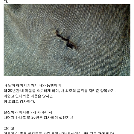
다.
다 닳아 해어지기까지 나와 동행하며
약 20년간 내 마음을 흐뭇하게 하며, 내 외모의 품위를 지켜준 양복바지.
아쉽고 안타까운 마음은 많지만
참 고맙고 감사하다.
은진씨가 바지를 2개 사 주어서
나머지 하나로 또 20년은 감사하며 살겠지.ㅎ
그리고,
더우기 이 좋은 바지들을 사준 은진씨가 내 생애의 반려자로 곁에 있으니