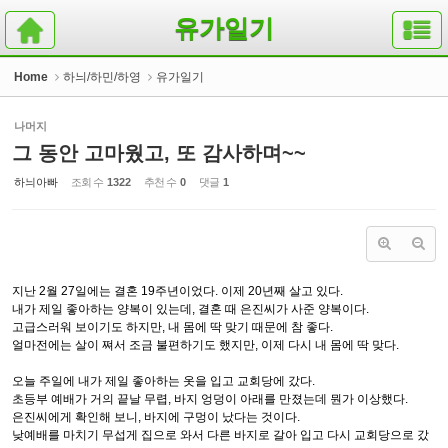
Sketchbook5, 스케치북5
Sketchbook5, 스케치북5
유가일기
Home
하늬/하민/하영
유가일기
나머지
그 동안 고마웠고, 또 감사하며~~
하늬아빠
조회 수
1322
추천 수
0
댓글
1
지난 2월 27일에는 결혼 19주년이었다. 이제 20년째 살고 있다.
내가 제일 좋아하는 양복이 있는데, 결혼 때 은진씨가 사준 양복이다.
고급스러워 보이기도 하지만, 내 몸에 딱 맞기 때문에 참 좋다.
얼마전에는 살이 쪄서 조금 불편하기도 했지만, 이제 다시 내 몸에 딱 맞다.
오늘 주일에 내가 제일 좋아하는 옷을 입고 교회당에 갔다.
초등부 예배가 거의 끝날 무렵, 바지 엉덩이 아래를 만졌는데 뭔가 이상했다.
은진씨에게 확인해 보니, 바지에 구멍이 났다는 것이다.
낮예배를 마치기 무섭게 집으로 와서 다른 바지로 갈아 입고 다시 교회당으로 갔