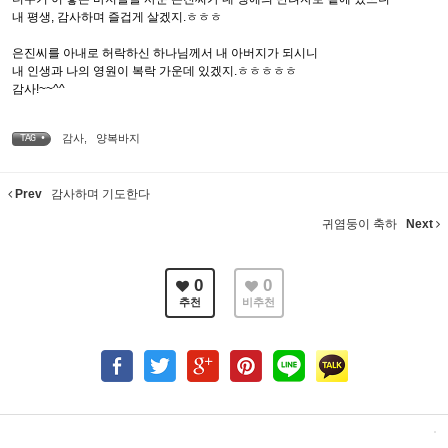
내 평생, 감사하며 즐겁게 살겠지.ㅎㅎㅎ
은진씨를 아내로 허락하신 하나님께서 내 아버지가 되시니
내 인생과 나의 영원이 복락 가운데 있겠지.ㅎㅎㅎㅎㅎ
감사!~~^^
감사
,
양복바지
TAG •
Prev
감사하며 기도한다
귀염둥이 축하
Next
0
0
추천
비추천