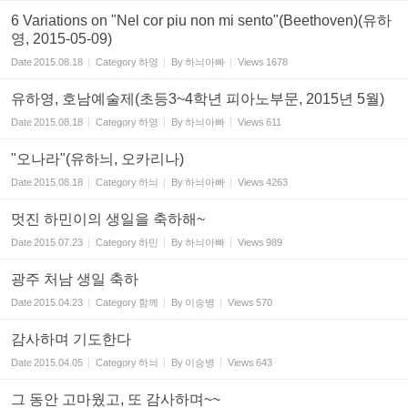
6 Variations on "Nel cor piu non mi sento"(Beethoven)(유하
영, 2015-05-09)
Date
2015.08.18
Category
하영
By
하늬아빠
Views
1678
유하영, 호남예술제(초등3~4학년 피아노부문, 2015년 5월)
Date
2015.08.18
Category
하영
By
하늬아빠
Views
611
"오나라"(유하늬, 오카리나)
Date
2015.08.18
Category
하늬
By
하늬아빠
Views
4263
멋진 하민이의 생일을 축하해~
Date
2015.07.23
Category
하민
By
하늬아빠
Views
989
광주 처남 생일 축하
Date
2015.04.23
Category
함께
By
이승병
Views
570
감사하며 기도한다
Date
2015.04.05
Category
하늬
By
이승병
Views
643
그 동안 고마웠고, 또 감사하며~~