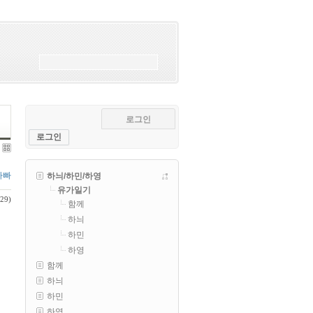
로그인
로그인
아빠
하늬/하민/하영
유가일기
229)
함께
하늬
하민
하영
함께
하늬
하민
하영