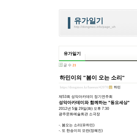
유가일기
http://dongmoo.info/page_uh
유가일기
글 수
21
하민이의 "봄이 오는 소리"
https://dongmoo.kr/haeeun/42070
하민
제53회 성악아카데미 정기연주회
성악아카데미와 함께하는 "동요세상"
2012년 5월 29일(화) 오후 7:30
광주문화예술회관 소극장
-. 봄오는 소리(유하민)
-. 또 한송이의 모란(정혜진)