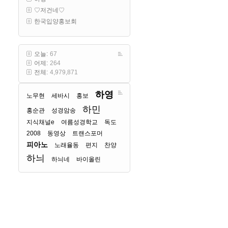
♡저건네♡
한국입양홍보회
오늘:
67
어제:
264
전체:
4,979,871
하영
노무현
세바시
홍보
하민
홍순관
성경암송
지식채널e
여름성경학교
독도
2008
동영상
트랜스포머
피아노
노래율동
편지
찬양
하늬
하늬네
바이올린