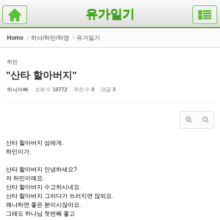
Sketchbook5, 스케치북5
Sketchbook5, 스케치북5
유가일기
Home
하늬/하민/하영
유가일기
하민
"산타 할아버지"
하늬아빠
조회 수
10772
추천 수
0
댓글
3
산타 할아버지 섬에게.
하민이가.
산타 할아버지 안녕하세요?
저 하민이예요.
산타 할아버지 수고하시네요.
산타 할아버지 그러다가 쓰러지면 않되요.
왜냐하면 좋은 분이시잖아요.
그래도 하나님 첫번째 좋고