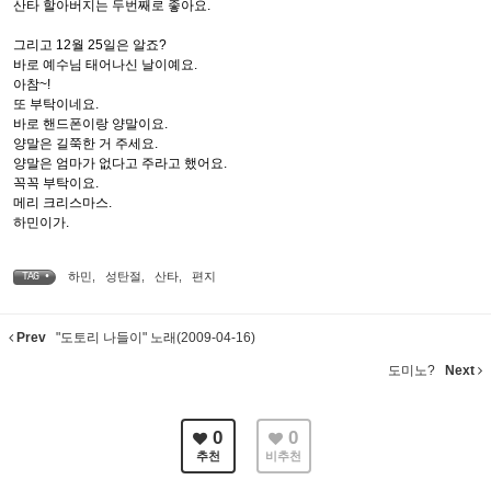
산타 할아버지는 두번째로 좋아요.
그리고 12월 25일은 알죠?
바로 예수님 태어나신 날이예요.
아참~!
또 부탁이네요.
바로 핸드폰이랑 양말이요.
양말은 길쭉한 거 주세요.
양말은 엄마가 없다고 주라고 했어요.
꼭꼭 부탁이요.
메리 크리스마스.
하민이가.
하민
,
성탄절
,
산타
,
편지
TAG •
Prev
"도토리 나들이" 노래(2009-04-16)
도미노?
Next
0
0
추천
비추천