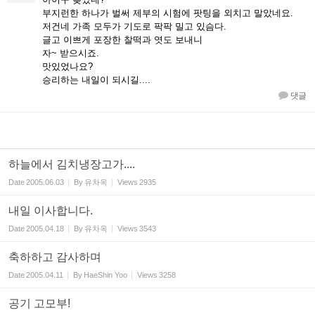
부지런한 하나가 벌써 제부의 시험에 팟팅을 외치고 말았네요.
저건네 가족 모두가 기도로 팍팍 밀고 있슴다.
글고 이쁘게 포장한 찰떡과 엿도 보내니
자~ 받으시죠.
맛있었나요?
승리하는 내일이 되시길....
댓글
하늘에서 김치냉장고가....
Date
2005.06.03
By
유차옥
Views
2935
내일 이사합니다.
Date
2005.04.18
By
유차옥
Views
3543
축하하고 감사하며
Date
2005.04.11
By
HaeShin Yoo
Views
3258
공기 고모부!