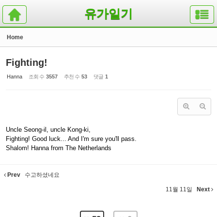
Sketchbook5, 스케치북5
Sketchbook5, 스케치북5
유가일기
Home
Fighting!
Hanna
조회 수
3557
추천 수
53
댓글
1
Uncle Seong-il, uncle Kong-ki,
Fighting! Good luck... And I'm sure you'll pass.
Shalom! Hanna from The Netherlands
Prev
수고하셨네요
11월 11일
Next