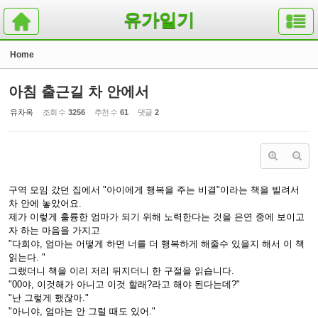
Sketchbook5, 스케치북5
Sketchbook5, 스케치북5
유가일기
Home
아침 출근길 차 안에서
유차옥
조회 수
3256
추천 수
61
댓글
2
구역 모임 갔던 집에서 "아이에게 행복을 주는 비결"이라는 책을 빌려서
차 안에 놓았어요.
제가 이렇게 훌륭한 엄마가 되기 위해 노력한다는 것을 은연 중에 보이고
자 하는 마음을 가지고
"다희야, 엄마는 어떻게 하면 너를 더 행복하게 해줄수 있을지 해서 이 책
읽는다. "
그랬더니 책을 이리 저리 뒤지더니 한 구절을 읽습니다.
"00야, 이것해가 아니고 이것 할래?라고 해야 된다는데?"
"난 그렇게 했잖아."
"아니야, 엄마는 안 그럴 때도 있어."