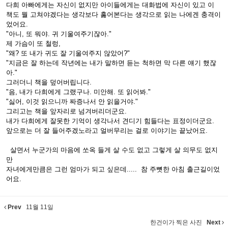
다희 아빠에게는 자신이 없지만 아이들에게는 대화법에 자신이 있고 이
책도 뭘 고쳐야겠다는 생각보다 훓어본다는 생각으로 읽는 나에겐 충격이
었어요.
"아니, 또 뭐야. 귀 기울여주기잖아."
제 가슴이 또 철렁,
"왜? 또 내가 귀도 잘 기울여주지 않았어?"
"지금은 잘 하는데 작년에는 내가 말하면 듣는 척하면 막 다른 얘기 했잖
아."
그러더니 책을 덮어버립니다.
"음, 내가 다희에게 그랬구나. 미안해. 또 읽어봐."
"싫어, 이것 읽으니까 짜증나서 안 읽을거야."
그리고는 책을 앞자리로 넘겨버리더군요.
내가 다희에게 잘못한 기억이 생각나서 견디기 힘들다는 표정이더군요.
앞으로는 더 잘 들어주겠노라고 얼버무리는 걸로 이야기는 끝났어요.
살면서 누군가의 마음에 쏘옥 들게 살 수도 없고 그렇게 살 의무도 없지
만
자녀에게만큼은 그런 엄마가 되고 싶은데..... 참 주뼛한 아침 출근길이었
어요.
Prev
11월 11일
한건이가 찍은 사진
Next