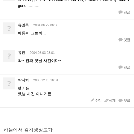
gone............
댓글
유영옥
?
2004.06.22 06:08
해몽이 그럴싸...
댓글
유진
?
2004.08.03 23:01
와~ 진짜 옛날 사진이다~
댓글
박다희
?
2005.12.13 16:31
됐거든
옜날 사진 아니거든
수정
삭제
댓글
하늘에서 김치냉장고가....