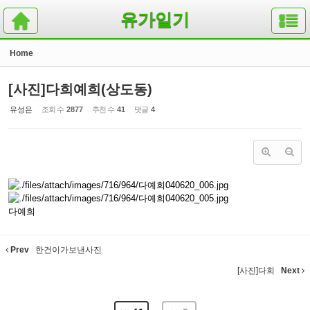
Sketchbook5, 스케치북5
Sketchbook5, 스케치북5
유가일기
Home
[사진]다희예희(상도동)
유성은
조회 수
2877
추천 수
41
댓글
4
다예희
Prev
한건이가보낸사진
[사진]다희
Next